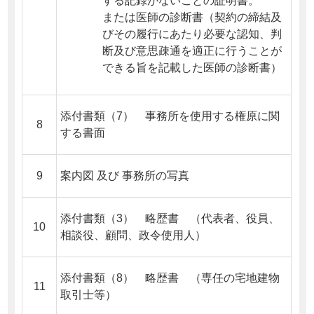
する記録がないことの証明書。
または医師の診断書（契約の締結及
びその履行にあたり必要な認知、判
断及び意思疎通を適正に行うことが
できる旨を記載した医師の診断書）
添付書類（7） 事務所を使用する権原に関
8
する書面
9
案内図 及び 事務所の写真
添付書類（3） 略歴書 （代表者、役員、
10
相談役、顧問、政令使用人）
添付書類（8） 略歴書 （専任の宅地建物
11
取引士等）