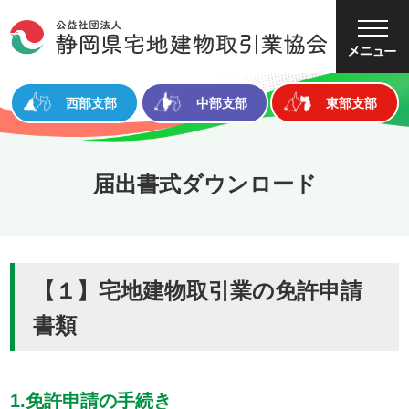
大
中
小
文字サイズ
西部支部
中部支部
東部支部
届出書式ダウンロード
【１】宅地建物取引業の免許申請
書類
1.免許申請の手続き