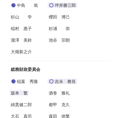
中島 篤
坪井勝三郎
杉山 学
櫻田 博己
稲村 惠子
杉浦 崇
瀧澤 美鈴
池谷 宗朗
大畑新之介
総務財政委員会
稲葉 秀隆
吉永 教良
坂本 繁
酒巻 雅礼
綿貫健二郎
都甲 克久
大石 真司
森田 徳繁