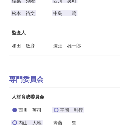
稲葉 秀隆
西川 英司
松本 裕文
中島 篤
監査人
和田 敏彦
漆畑 雄一郎
専門委員会
人材育成委員会
西川 英司
平岡 利行
内山 大地
齊藤 肇