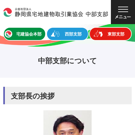
大
中
小
文字サイズ
宅建協会本部
西部支部
東部支部
中部支部について
支部長の挨拶