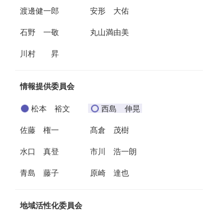
渡邊健一郎
安形 大佑
石野 一敬
丸山満由美
川村 昇
情報提供委員会
松本 裕文
西島 伸晃
佐藤 権一
髙倉 茂樹
水口 真登
市川 浩一朗
青島 藤子
原崎 達也
地域活性化委員会