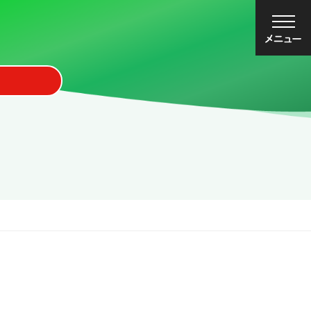
大
中
小
文字サイズ