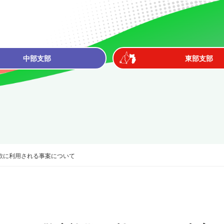
中部支部
東部支部
欺に利用される事案について