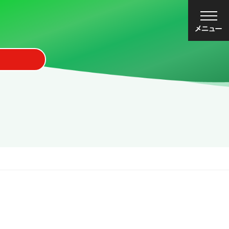
大
中
小
文字サイズ